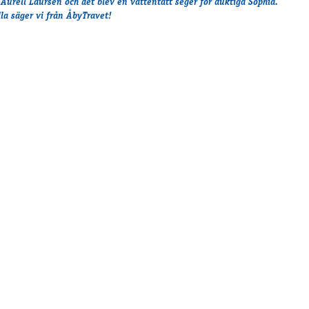
 Aurell Laursen och det blev en vattentätt seger för duktiga Sophia.
lla säger vi från ÅbyTravet!