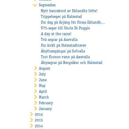
September
Nytt banrekord av Eklundhs löfte!
Trippelseger på Halmstad
Fin dag på Årjäng för Firma Eklundh och Nilsson
V75-seger till Uncle Di Poggio
A day at the races!
Två segrar på Axevalla
Fin kväll på Halmstadtravet
Åbyframgångar på Solvalla
Trot Kronos vann på Axevalla
Åbysegrar på Bergsåker och Halmstad
August
July
June
May
April
March
February
January
2016
2015
2014