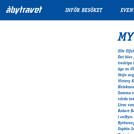
INFÖR BESÖKET
EVEN
MY
Olle Elfs
Det blev
treåriga 
ägs av Ol
Veijo av
Victory 
Heiskane
Samma re
värda tot
Lirac va
Robert B
i sulkyn.
Ryttarse
Sophia J