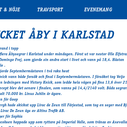
T & NÖJE
TRAVSPORT
EVENEMANG
CKET ÅBY I KARLSTAD
trand i topp
 flera Åbysegrar i Karlstad under måndagen. Först ut var nestor Olle Elfstr
Domingo Frej, som gjorde sin andra start i livet och vann på 18,4. Hästan
le .
gjorde Septembermästaren i två raka heat
Knick vann både forsök och final i Septembermästaren. I försöket tog Veijo
n ledningen med Victory Knick, som ledde hela vägen på fina 13,6 över 2
cept blev det senare i finalen, som vanns på 14,4/2140 volt. Båda segrar
alt 70.000 kr. Linus Juhlin är ägare.
nn för Goop
ergh hade skickat upp Lirac de Zeun till Färjestad, som tog en seger med B
 Lirac De Zeun ägs av Altins Trafik AB.
ger för Sophia
acobsen hoppade upp som ryttare på Imperial Valle, som tränas av Axevalla