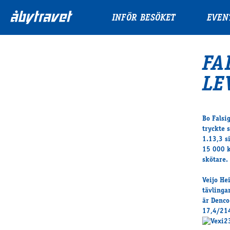
INFÖR BESÖKET
EVEN
FA
LE
Bo Falsi
tryckte 
1.13,3 s
15 000 k
skötare.
Veijo He
tävlinga
är Denco
17,4/214