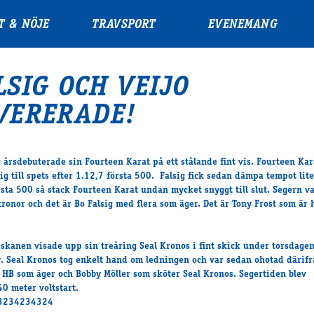
T & NÖJE
TRAVSPORT
EVENEMANG
LSIG OCH VEIJO
VERERADE!
g årsdebuterade sin Fourteen Karat på ett stålande fint vis. Fourteen Kar
sig till spets efter 1.12,7 första 500. Falsig fick sedan dämpa tempot lite
ista 500 så stack Fourteen Karat undan mycket snyggt till slut. Segern v
ronor och det är Bo Falsig med flera som äger. Det är Tony Frost som är 
iskanen visade upp sin treåring Seal Kronos i fint skick under torsdage
r. Seal Kronos tog enkelt hand om ledningen och var sedan ohotad därifr
 HB som äger och Bobby Möller som sköter Seal Kronos. Segertiden blev
0 meter voltstart.