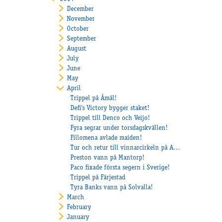
December
November
October
September
August
July
June
May
April
Trippel på Åmål!
Defi's Victory bygger staket!
Trippel till Denco och Veijo!
Fyra segrar under torsdagskvällen!
Fillomena avlade maiden!
Tur och retur till vinnarcirkeln på Axevalla för Return Ticket!
Preston vann på Mantorp!
Paco fixade första segern i Sverige!
Trippel på Färjestad
Tyra Banks vann på Solvalla!
March
February
January