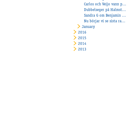
Carlos och Veijo vann på Axevalla!
Dubbelseger på Halmstadtravet
Sandra G om Benjamin Evo
Nu börjar vi se sista raksträckan pâ Vincennes vintermeeting.
January
2016
2015
2014
2013