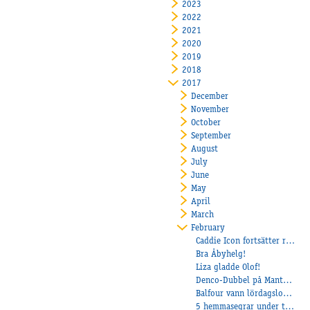
2023
2022
2021
2020
2019
2018
2017
December
November
October
September
August
July
June
May
April
March
February
Caddie Icon fortsätter rada upp segrar!
Bra Åbyhelg!
Liza gladde Olof!
Denco-Dubbel på Mantorp!
Balfour vann lördagsloppet!
5 hemmasegrar under torsdagskvällen!