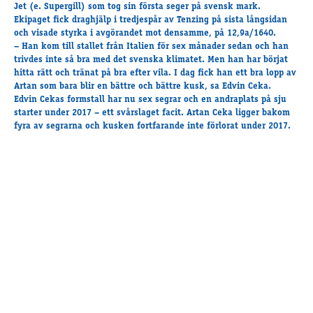
Travkonferens
Jet
(e. Supergill) som tog sin första seger på svensk mark.
Ekipaget fick draghjälp i tredjespår av Tenzing på sista långsidan
Exponering & värdskap
och visade styrka i avgörandet mot densamme, på 12,9a/1640.
Aktiviteter
– Han kom till stallet från Italien för sex månader sedan och han
trivdes inte så bra med det svenska klimatet. Men han har börjat
hitta rätt och tränat på bra efter vila. I dag fick han ett bra lopp av
Artan som bara blir en bättre och bättre kusk, sa Edvin Ceka.
Hört och hänt
Edvin Cekas formstall har nu sex segrar och en andraplats på sju
Tävling
starter under 2017 – ett svårslaget facit. Artan Ceka ligger bakom
fyra av segrarna och kusken fortfarande inte förlorat under 2017.
Tävlingsserier
Träning och provlopp
Aktiva
Månadens hästägare 2026
Månadens B-tränare 2026
Euro Classic Trot
Andelshästar
Åby Stora Pris 2026
Supertorsdag för företag