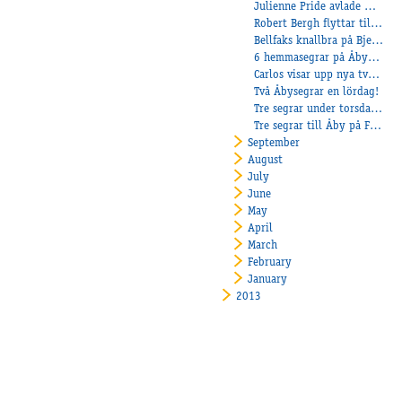
Julienne Pride avlade maiden!
Robert Bergh flyttar till Åby
Bellfaks knallbra på Bjerke!
6 hemmasegrar på Åbytravet!
Carlos visar upp nya tvååringar!
Två Åbysegrar en lördag!
Tre segrar under torsdagen:
Tre segrar till Åby på Färjestad!
September
August
July
June
May
April
March
February
January
2013