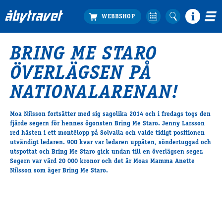
BRING ME STARO
Köp biljett
ÖVERLÄGSEN PÅ
Travprogrammet
Boka ställplats
NATIONALARENAN!
Bra att veta
Restauranger
Moa Nilsson fortsätter med sig sagolika 2014 och i fredags togs den
fjärde segern för hennes ögonsten Bring Me Staro. Jenny Larsson
Catering by Lyon
red hästen i ett montélopp på Solvalla och valde tidigt positionen
Hotell nära oss
utvändigt ledaren. 900 kvar var ledaren uppäten, söndertuggad och
Nybörjar­guide
utspottat och Bring Me Staro gick undan till en överlägsen seger.
Segern var värd 20 000 kronor och det är Moas Mamma Anette
Presentkort
Nilsson som äger Bring Me Staro.
Tävlingsdagar
FAQ