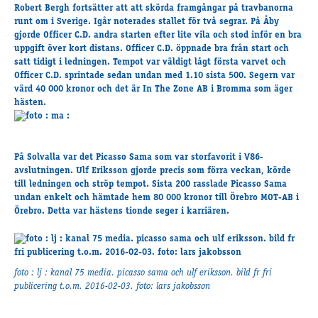
Travkonferens
Robert Bergh fortsätter att att skörda framgångar på travbanorna
runt om i Sverige. Igår noterades stallet för två segrar. På Åby
Exponering & värdskap
gjorde Officer C.D. andra starten efter lite vila och stod inför en bra
Aktiviteter
uppgift över kort distans. Officer C.D. öppnade bra från start och
satt tidigt i ledningen. Tempot var väldigt lågt första varvet och
Officer C.D. sprintade sedan undan med 1.10 sista 500. Segern var
värd 40 000 kronor och det är In The Zone AB i Bromma som äger
Hört och hänt
hästen.
Tävling
Tävlingsserier
Träning och provlopp
På Solvalla var det Picasso Sama som var storfavorit i V86-
Aktiva
avslutningen. Ulf Eriksson gjorde precis som förra veckan, körde
till ledningen och ströp tempot. Sista 200 rasslade Picasso Sama
Månadens hästägare 2026
undan enkelt och hämtade hem 80 000 kronor till Örebro MOT-AB i
Månadens B-tränare 2026
Örebro. Detta var hästens tionde seger i karriären.
Euro Classic Trot
Andelshästar
foto : lj : kanal 75 media. picasso sama och ulf eriksson. bild fr fri
publicering t.o.m. 2016-02-03. foto: lars jakobsson
Åby Stora Pris 2026
Supertorsdag för företag