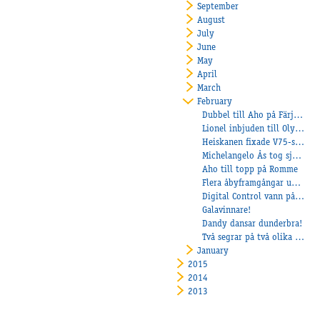
September
August
July
June
May
April
March
February
Dubbel till Aho på Färjestad och Pepe di Jesolo bäst igen
Lionel inbjuden till Olympiatravet
Heiskanen fixade V75-seger till Åbytravet
Michelangelo Ås tog sjätte raka segern
Aho till topp på Romme
Flera åbyframgångar under kvällen!
Digital Control vann på V75
Galavinnare!
Dandy dansar dunderbra!
Två segrar på två olika banor!
January
2015
2014
2013