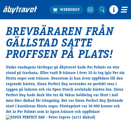
BREVBÄRAREN FRÅN
Köp biljett
GÄLLSTAD SATTE
Travprogrammet
Boka ställplats
PROFFSEN PÅ PLATS!
Bra att veta
Restauranger
Under onsdagens tävlingar på Åbytravet hade Per Palmér en stor
stund på travbana. Efter varit B-tränare i över 10 år tog igår Per sin
Catering by Lyon
första seger som tränare. Dessutom är han även uppfödare till den
Hotell nära oss
segrande hästen, Sioux Perfect Day severades en perfekt resa i
Nybörjar­guide
ryggen på ledaren och via Open Strech avslutade hästen bra. Sioux
Perfect Day hade dock lite tur då Vekas Goldwing var först i mål
Presentkort
men blev diskad för trängning. Det var Sioux Perfect Day fjortonde
Tävlingsdagar
start i karriärens första seger. Förstapriset var 30 000 kronor och
det är Per Palmér som är ägare,tränare och uppfödare
FAQ