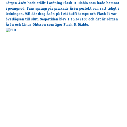
Travkonferens
Jörgen Åsén hade ställt i ordning Flash It Diablo som hade hamnat
i poängnöd. Från springspår prickade Åsén perfekt och satt tidigt i
Exponering & värdskap
ledningen. Väl där drog Åsén på i ett tufft tempo och Flash It var
Aktiviteter
överlägsen till slut. Segertiden blev 1.15,6/2160 och det är Jörgen
Åsén och Linus Ohlsson som äger Flash It Diablo.
Hört och hänt
Tävling
Tävlingsserier
Träning och provlopp
Aktiva
Månadens hästägare 2026
Månadens B-tränare 2026
Euro Classic Trot
Andelshästar
Åby Stora Pris 2026
Supertorsdag för företag