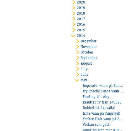
2020
2019
2018
2017
2016
2015
2014
December
November
October
September
August
July
June
May
Imperator vann på Sundbyholm
My Special Peace vann på Årjäng!
Femling till Åby
Resultat Tv från 140523
Dubbel på Axevalla!
Irma vann på Tingsryd!
Yankee Flair vann på Åmål!
Veckan som gått!
Amazing Man mot Kungapokalen