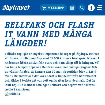
BELLFAKS OCH FLASH
Köp biljett
IT VANN MED MÅNGA
Travprogrammet
Boka ställplats
LÄNGDER!
Bra att veta
Restauranger
Bellfaks tog igår en mycket imponerande seger på Årjängs. Det var
ett försök till Sleipner Cup med 35 000 kronor i förstapris. Mikael J
Catering by Lyon
Andersson körde aktivt från start och kom tidigt till ledningen. Väl
Hotell nära oss
där hölls tempot uppe och Bellfaks vann med många längder. Och
Nybörjar­guide
nu väntar finalen på Romme den 30 maj. Segertiden blev 1.126,9
över 2180 meter och det var endast 6 tiondelar ifrån banrekordet
Presentkort
och Micke J tyckte det var gott om krafter kvar över mål. Det är
Tävlingsdagar
Stall Kaj HB i Mölndal som äger Bellfaks och segern var hästens
t
r
e
dje
i karriären.
FAQ