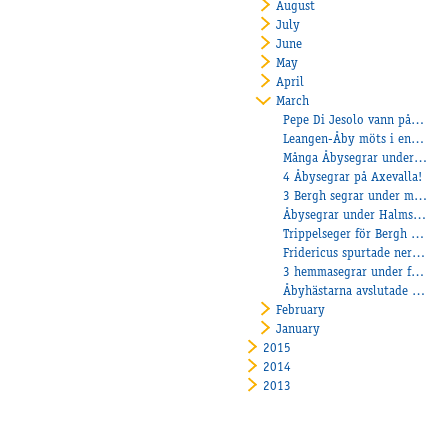
August
July
June
May
April
March
Pepe Di Jesolo vann på Jägersro
Leangen-Åby möts i en montématch den 14 april!
Många Åbysegrar under Påsken!
4 Åbysegrar på Axevalla!
3 Bergh segrar under måndagen!
Åbysegrar under Halmstads breddlopp!
Trippelseger för Bergh på Kalmar+ En seger i Frankrike!
Fridericus spurtade ner allt!
3 hemmasegrar under fullsatt Tjejkväll!
Åbyhästarna avslutade Axevallas Lunchtrav!
February
January
2015
2014
2013