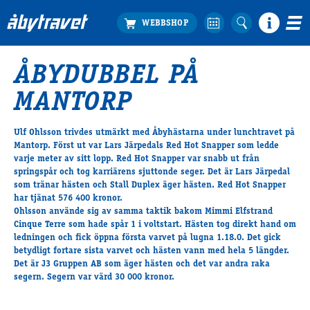
ÅBYDUBBEL PÅ
Köp biljett
MANTORP
Travprogrammet
Boka ställplats
Ulf Ohlsson trivdes utmärkt med Åbyhästarna under lunchtravet på
Bra att veta
Mantorp. Först ut var Lars Järpedals Red Hot Snapper som ledde
Restauranger
varje meter av sitt lopp. Red Hot Snapper var snabb ut från
springspår och tog karriärens sjuttonde seger. Det är Lars Järpedal
Catering by Lyon
som tränar hästen och Stall Duplex äger hästen. Red Hot Snapper
Hotell nära oss
har tjänat 576 400 kronor.
Nybörjar­guide
Ohlsson använde sig av samma taktik bakom Mimmi Elfstrand
Cinque Terre som hade spår 1 i voltstart. Hästen tog direkt hand om
Presentkort
ledningen och fick öppna första varvet på lugna 1.18.0. Det gick
Tävlingsdagar
betydligt fortare sista varvet och hästen vann med hela 5 längder.
Det är J3 Gruppen AB som äger hästen och det var andra raka
FAQ
segern. Segern var värd 30 000 kronor.