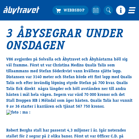
3 ÅBYSEGRAR UNDER
Köp biljett
ONSDAGEN
Travprogrammet
Boka ställplats
V86 avgjordes på Solvalla och Åbytravet och Åbyhästarna höll sig
Bra att veta
väl framme. Först ut var Christina Medins Qualis Talis som
Restauranger
tillsammans med Stefan Söderkvist vann kvällens sjätte lopp.
Distansen var 3140 meter och Stefan körde ett fint lopp med Qualis
Catering by Lyon
Talis och efter invändig löpning styrde Stefan på 700 kvar. Qualis
Hotell nära oss
Talis fick direkt några längder och höll avstånden ner till andra
Nybörjar­guide
hästen i mål hela vägen. Segern var värd 70 000 kronor och det
Stall Droppen HB i Mölndal som äger hästen. Qualis Talis har vunnit
Presentkort
9 av 36 starter i karriären och tjänat 567 750 kronor.
Tävlingsdagar
FAQ
Robert Berghs stall har passerat 4,3 miljoner i år. Igår noterades
stallet för 2 segrar på 2 olika banor. Först ut var Officer C.D. på