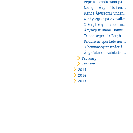
Pepe Di Jesolo vann på Jägersro
Leangen-Åby möts i en montématch den 14 april!
Många Åbysegrar under Påsken!
4 Åbysegrar på Axevalla!
3 Bergh segrar under måndagen!
Åbysegrar under Halmstads breddlopp!
Trippelseger för Bergh på Kalmar+ En seger i Frankrike!
Fridericus spurtade ner allt!
3 hemmasegrar under fullsatt Tjejkväll!
Åbyhästarna avslutade Axevallas Lunchtrav!
February
January
2015
2014
2013