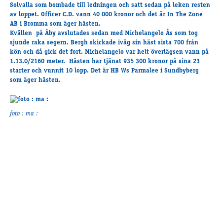
Travkonferens
Solvalla som bombade till ledningen och satt sedan på leken resten
av loppet. Officer C.D. vann 40 000 kronor och det är In The Zone
Exponering & värdskap
AB i Bromma som äger hästen.
Aktiviteter
Kvällen på Åby avslutades sedan med Michelangelo Ås som tog
sjunde raka segern. Bergh skickade iväg sin häst sista 700 från
kön och då gick det fort. Michelangelo var helt överlägsen vann på
1.13.0/2160 meter. Hästen har tjänat 935 300 kronor på sina 23
Hört och hänt
starter och vunnit 10 lopp. Det är HB Ws Parmalee i Sundbyberg
Tävling
som äger hästen.
Tävlingsserier
Träning och provlopp
foto : ma :
Aktiva
Månadens hästägare 2026
Månadens B-tränare 2026
Euro Classic Trot
Andelshästar
Åby Stora Pris 2026
Supertorsdag för företag