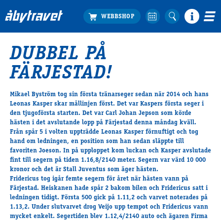
DUBBEL PÅ
Köp biljett
FÄRJESTAD!
Travprogrammet
Boka ställplats
Mikael Byström tog sin första tränarseger sedan när 2014 och hans
Bra att veta
Leonas Kasper skar mållinjen först. Det var Kaspers första seger i
Restauranger
den tjugoförsta starten. Det var Carl Johan Jepson som körde
hästen i det avslutande lopp på Färjestad denna måndag kväll.
Catering by Lyon
Från spår 5 i volten uppträdde Leonas Kasper förnuftigt och tog
Hotell nära oss
hand om ledningen, en position som han sedan släppte till
Nybörjar­guide
favoriten Joeson. In på upploppet kom luckan och Kasper avslutade
fint till segern på tiden 1.16,8/2140 meter. Segern var värd 10 000
Presentkort
kronor och det är Stall Juventus som äger hästen.
Tävlingsdagar
Fridericus tog igår femte segern för året när hästen vann på
Färjestad. Heiskanen hade spår 2 bakom bilen och Fridericus satt i
FAQ
ledningen tidigt. Första 500 gick på 1.11,2 och varvet noterades på
1.13,2. Under slutvarvet drog Veijo upp tempot och Fridericus vann
mycket enkelt. Segertiden blev 1.12,4/2140 auto och ägaren Firma