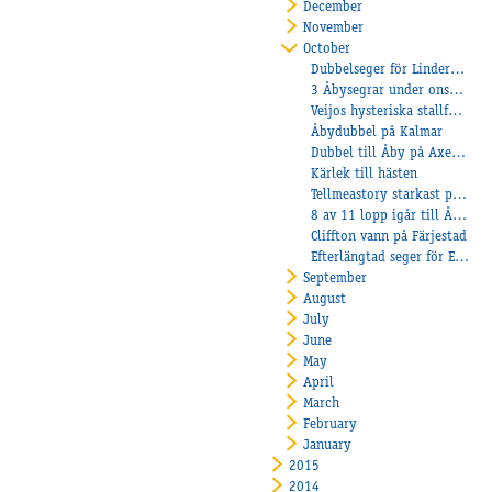
December
November
October
Dubbelseger för Linderoth på Axevalla!
3 Åbysegrar under onsdagens tävlingar!
Veijos hysteriska stallform fortsätter!
Åbydubbel på Kalmar
Dubbel till Åby på Axevallas lördagstävlingar och Kling vann på Halmstad!
Kärlek till hästen
Tellmeastory starkast på V75 och Timbal till final i Breeders Crown
8 av 11 lopp igår till Åby!
Cliffton vann på Färjestad
Efterlängtad seger för Elias Carlsson
September
August
July
June
May
April
March
February
January
2015
2014