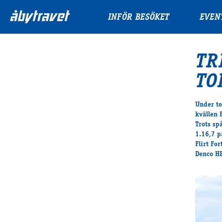
INFÖR BESÖKET
EVEN
TR
TO
Under to
kvällen 
Trots sp
1.16,7 p
Flirt Fo
Denco HB