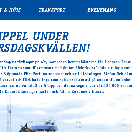
T & NÖJE
TRAVSPORT
EVENEMANG
IPPEL UNDER
RSDAGSKVÄLLEN!
rsdagens tävlingar på Åby noterades hemmahästarna för 3 segrar. Först
Flirt Fortuna som tillsammans med Stefan Söderkvist ledde sitt lopp run
år 8 öppnade Flirt Fortuna snabbast och satt i ledningen. Stefan fick däm
å varvet och Flirt hade inga som helst problem att gå undan till en enkel
rtuna har nu vunnit 3 av 5 lopp och denna segern var värd 25 000 kronor
 i Kållered som äger hästen och Admir Zukanovic tränar.