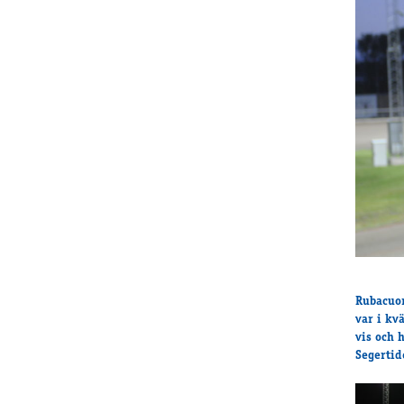
Rubacuor
var i kv
vis och 
Segertid