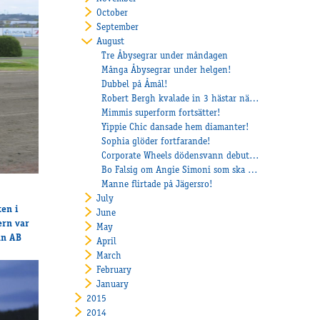
October
September
August
Tre Åbysegrar under måndagen
Många Åbysegrar under helgen!
Dubbel på Åmål!
Robert Bergh kvalade in 3 hästar när det uttagningslopp till Svenskt Travderby och Stoderbyt!
Mimmis superform fortsätter!
Yippie Chic dansade hem diamanter!
Sophia glöder fortfarande!
Corporate Wheels dödensvann debuten!
Bo Falsig om Angie Simoni som ska starta i Danska Stoderbyt
Manne flirtade på Jägersro!
July
ten i
June
ern var
May
an AB
April
March
February
January
2015
2014