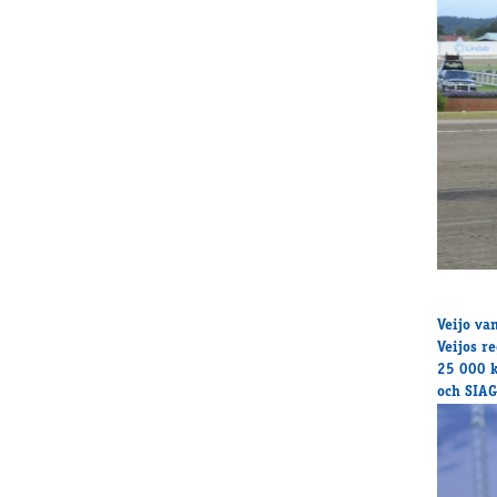
Veijo va
Veijos re
25 000 k
och SIAG