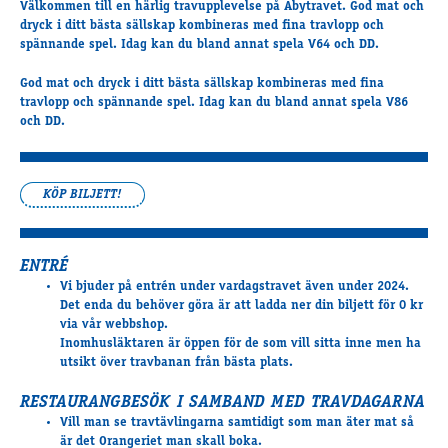
Välkommen till en härlig travupplevelse på Åbytravet. God mat och
Travkonferens
dryck i ditt bästa sällskap kombineras med fina travlopp och
Exponering & värdskap
spännande spel. Idag kan du bland annat spela V64 och DD.
Aktiviteter
God mat och dryck i ditt bästa sällskap kombineras med fina
travlopp och spännande spel. Idag kan du bland annat spela V86
och DD.
Hört och hänt
Tävling
Tävlingsserier
KÖP BILJETT!
Träning och provlopp
Aktiva
Månadens hästägare 2026
ENTRÉ
Vi bjuder på entrén under vardagstravet även under 2024.
Månadens B-tränare 2026
Det enda du behöver göra är att ladda ner din biljett för 0 kr
Euro Classic Trot
via vår webbshop.
Andelshästar
Inomhusläktaren är öppen för de som vill sitta inne men ha
utsikt över travbanan från bästa plats.
RESTAURANGBESÖK I SAMBAND MED TRAVDAGARNA
Åby Stora Pris 2026
Vill man se travtävlingarna samtidigt som man äter mat så
Supertorsdag för företag
är det Orangeriet man skall boka.