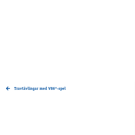
Travtävlingar med V86®-spel