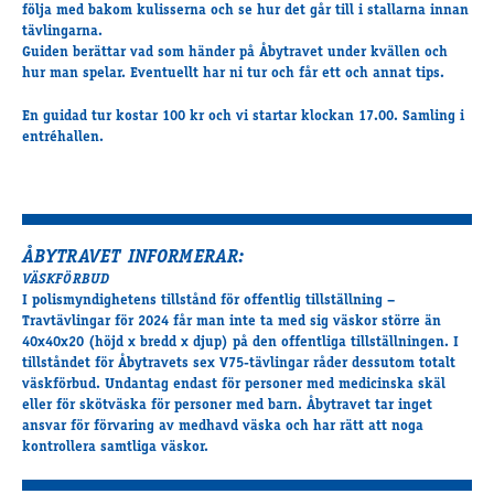
följa med bakom kulisserna och se hur det går till i stallarna innan
tävlingarna.
Guiden berättar vad som händer på Åbytravet under kvällen och
hur man spelar. Eventuellt har ni tur och får ett och annat tips.
En guidad tur kostar 100 kr och vi startar klockan 17.00. Samling i
entréhallen.
ÅBYTRAVET INFORMERAR:
VÄSKFÖRBUD
I polismyndighetens tillstånd för offentlig tillställning –
Travtävlingar för 2024 får man inte ta med sig väskor större än
40x40x20 (höjd x bredd x djup) på den offentliga tillställningen. I
tillståndet för Åbytravets sex V75-tävlingar råder dessutom totalt
väskförbud. Undantag endast för personer med medicinska skäl
eller för skötväska för personer med barn. Åbytravet tar inget
ansvar för förvaring av medhavd väska och har rätt att noga
kontrollera samtliga väskor.