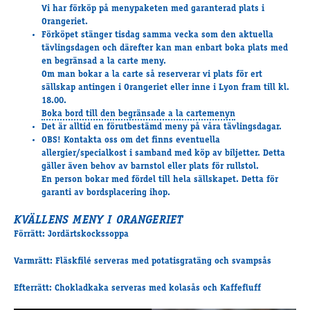
Vi har förköp på menypaketen med garanterad plats i
Supertorsdag
Orangeriet.
Ponnytravtävlingar
Förköpet stänger tisdag samma vecka som den aktuella
Ridsport
tävlingsdagen och därefter kan man enbart boka plats med
en begränsad a la carte meny.
Om man bokar a la carte så reserverar vi plats för ert
sällskap antingen i Orangeriet eller inne i Lyon fram till kl.
Om travskolan
18.00.
Boka bord till den begränsade a la cartemenyn
Samarbetspartners
Det är alltid en förutbestämd meny på våra tävlingsdagar.
Licenskurser
OBS! Kontakta oss om det finns eventuella
Kursutbud och Aktiviteter
allergier/specialkost i samband med köp av biljetter. Detta
gäller även behov av barnstol eller plats för rullstol.
Ungdoms­stipendium
En person bokar med fördel till hela sällskapet. Detta för
garanti av bordsplacering ihop.
KVÄLLENS MENY I ORANGERIET
Ledningsgrupp
Förrätt: Jordärtskockssoppa
Kontakt
Styrelsen
Varmrätt: Fläskfilé serveras med potatisgratäng och svampsås
Åby Trav­sällskap
Efterrätt: Chokladkaka serveras med kolasås och Kaffefluff
Intresseföreningar
Press