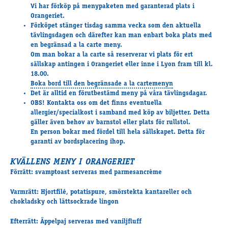
Vi har förköp på menypaketen med garanterad plats i
Supertorsdag
Orangeriet.
Ponnytravtävlingar
Förköpet stänger tisdag samma vecka som den aktuella
Ridsport
tävlingsdagen och därefter kan man enbart boka plats med
en begränsad a la carte meny.
Om man bokar a la carte så reserverar vi plats för ert
sällskap antingen i Orangeriet eller inne i Lyon fram till kl.
Om travskolan
18.00.
Boka bord till den begränsade a la cartemenyn
Samarbetspartners
Det är alltid en förutbestämd meny på våra tävlingsdagar.
Licenskurser
OBS! Kontakta oss om det finns eventuella
Kursutbud och Aktiviteter
allergier/specialkost i samband med köp av biljetter. Detta
gäller även behov av barnstol eller plats för rullstol.
Ungdoms­stipendium
En person bokar med fördel till hela sällskapet. Detta för
garanti av bordsplacering ihop.
KVÄLLENS MENY I ORANGERIET
Ledningsgrupp
Förrätt: svamptoast serveras med parmesancrème
Kontakt
Styrelsen
Varmrätt: Hjortfilé, potatispure, smörstekta kantareller och
Åby Trav­sällskap
chokladsky och lättsockrade lingon
Intresseföreningar
Efterrätt: Äppelpaj serveras med vaniljfluff
Press