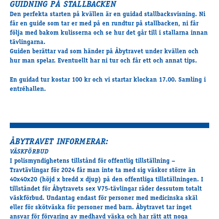
GUIDNING PÅ STALLBACKEN
Den perfekta starten på kvällen är en guidad stallbacksvisning. Ni
får en guide som tar er med på en rundtur på stallbacken, ni får
följa med bakom kulisserna och se hur det går till i stallarna innan
tävlingarna.
Guiden berättar vad som händer på Åbytravet under kvällen och
hur man spelar. Eventuellt har ni tur och får ett och annat tips.
En guidad tur kostar 100 kr och vi startar klockan 17.00. Samling i
entréhallen.
ÅBYTRAVET INFORMERAR:
VÄSKFÖRBUD
I polismyndighetens tillstånd för offentlig tillställning –
Travtävlingar för 2024 får man inte ta med sig väskor större än
40x40x20 (höjd x bredd x djup) på den offentliga tillställningen. I
tillståndet för Åbytravets sex V75-tävlingar råder dessutom totalt
väskförbud. Undantag endast för personer med medicinska skäl
eller för skötväska för personer med barn. Åbytravet tar inget
ansvar för förvaring av medhavd väska och har rätt att noga