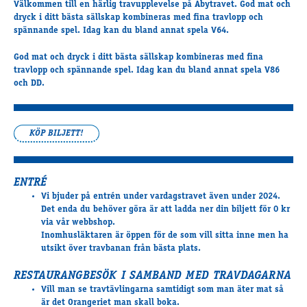
Välkommen till en härlig travupplevelse på Åbytravet. God mat och
Travkonferens
dryck i ditt bästa sällskap kombineras med fina travlopp och
Exponering & värdskap
spännande spel. Idag kan du bland annat spela V64.
Aktiviteter
God mat och dryck i ditt bästa sällskap kombineras med fina
travlopp och spännande spel. Idag kan du bland annat spela V86
och DD.
Hört och hänt
Tävling
Tävlingsserier
KÖP BILJETT!
Träning och provlopp
Aktiva
Månadens hästägare 2026
ENTRÉ
Vi bjuder på entrén under vardagstravet även under 2024.
Månadens B-tränare 2026
Det enda du behöver göra är att ladda ner din biljett för 0 kr
Euro Classic Trot
via vår webbshop.
Andelshästar
Inomhusläktaren är öppen för de som vill sitta inne men ha
utsikt över travbanan från bästa plats.
RESTAURANGBESÖK I SAMBAND MED TRAVDAGARNA
Åby Stora Pris 2026
Vill man se travtävlingarna samtidigt som man äter mat så
Supertorsdag för företag
är det Orangeriet man skall boka.