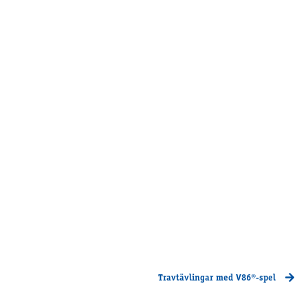
Travtävlingar med V86®-spel