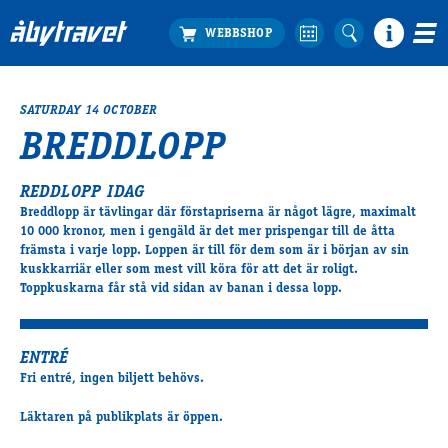
SATURDAY 14 OCTOBER
Köp biljett
BREDDLOPP
Travprogrammet
Boka ställplats
REDDLOPP IDAG
Bra att veta
Breddlopp är tävlingar där förstapriserna är något lägre, maximalt
Restauranger
10 000 kronor, men i gengäld är det mer prispengar till de åtta
främsta i varje lopp. Loppen är till för dem som är i början av sin
Catering by Lyon
kuskkarriär eller som mest vill köra för att det är roligt.
Hotell nära oss
Toppkuskarna får stå vid sidan av banan i dessa lopp.
Nybörjar­guide
Presentkort
ENTRÉ
Tävlingsdagar
Fri entré, ingen biljett behövs.
FAQ
Läktaren på publikplats är öppen.