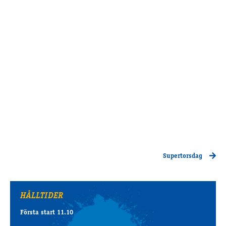
Supertorsdag
Ponnytravtävlingar
Ridsport
Om travskolan
Samarbetspartners
Licenskurser
Kursutbud och Aktiviteter
Ungdoms­stipendium
Supertorsdag
Ledningsgrupp
Kontakt
Styrelsen
HÅLLTIDER
Åby Trav­sällskap
Intresseföreningar
Första start 11.10
Press