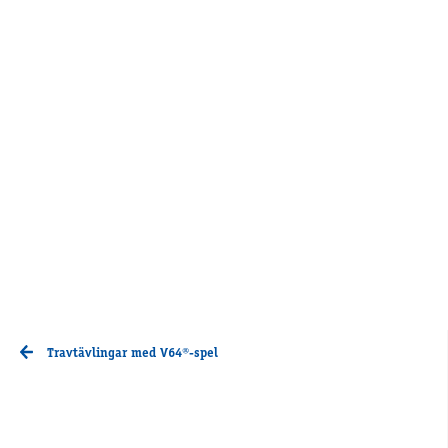
Travtävlingar med V64®-spel