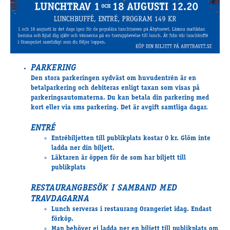
Travkonferens
Exponering & värdskap
Aktiviteter
PARKERING
Hört och hänt
Den stora parkeringen sydväst om huvudentrén är en
Tävling
betalparkering och debiteras enligt taxan som visas på
Tävlingsserier
parkeringsautomaterna. Du kan betala din parkering med
Träning och provlopp
kort eller via sms parkering. Det är avgift samtliga dagar.
Aktiva
ENTRÉ
Månadens hästägare 2026
Entrébiljetten till publikplats kostar 0 kr. Glöm inte
Månadens B-tränare 2026
ladda ner din biljett.
Läktaren är öppen för de som har biljett till
Euro Classic Trot
publikplats
Andelshästar
RESTAURANGBESÖK I SAMBAND MED
TRAVDAGARNA
Lunch serveras i restaurang Orangeriet idag. Endast
Åby Stora Pris 2026
förköp.
Supertorsdag för företag
Man behöver ej ladda ner en biljett till publikplats om