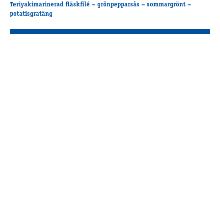
Teriyakimarinerad fläskfilé – grönpepparsås – sommargrönt –
potatisgratäng