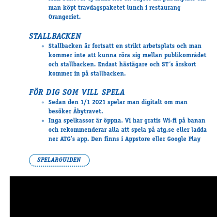
Supertorsdag
man köpt travdagspaketet lunch i restaurang
Orangeriet.
Ponnytravtävlingar
Ridsport
STALLBACKEN
Stallbacken är fortsatt en strikt arbetsplats och man
kommer
inte att kunna röra sig
mellan publikområdet
och stallbacken. Endast hästägare och ST´s årskort
Om travskolan
kommer in på stallbacken.
Samarbetspartners
FÖR DIG SOM VILL SPELA
Licenskurser
Sedan den 1/1 2021 spelar man digitalt om man
Kursutbud och Aktiviteter
besöker Åbytravet.
Ungdoms­stipendium
Inga spelkassor
är öppna. Vi har gratis Wi-fi på banan
och rekommenderar alla att spela på atg.se eller ladda
ner ATG’s app. Den finns i Appstore eller Google Play
Ledningsgrupp
SPELARGUIDEN
Kontakt
Styrelsen
Åby Trav­sällskap
Intresseföreningar
Press