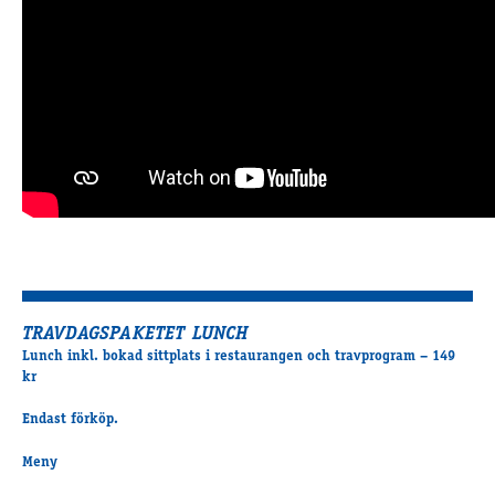
TRAVDAGSPAKETET LUNCH
Lunch inkl. bokad sittplats i restaurangen och travprogram – 149
kr
Endast förköp.
Meny