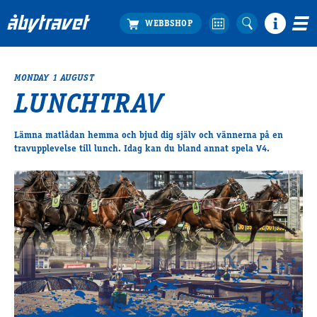
MONDAY 1 AUGUST
Köp biljett
LUNCHTRAV
Travprogrammet
Boka ställplats
Lämna matlådan hemma och bjud dig själv och vännerna på en
Bra att veta
travupplevelse till lunch. Idag kan du bland annat spela V4.
Restauranger
Catering by Lyon
Hotell nära oss
Nybörjar­guide
Presentkort
Tävlingsdagar
FAQ