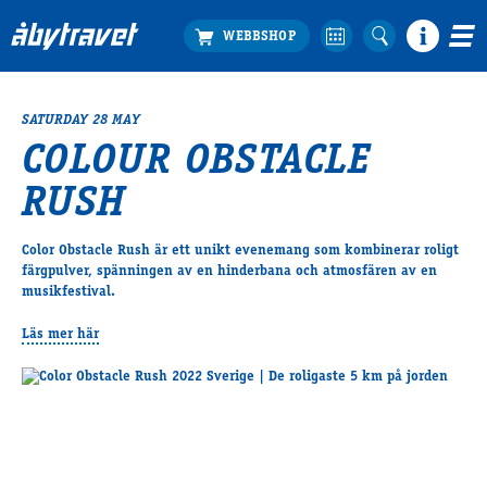
SATURDAY 28 MAY
Köp biljett
COLOUR OBSTACLE
Travprogrammet
RUSH
Boka ställplats
Bra att veta
Restauranger
Color Obstacle Rush är ett unikt evenemang som kombinerar roligt
färgpulver, spänningen av en hinderbana och atmosfären av en
Catering by Lyon
musikfestival.
Hotell nära oss
Nybörjar­guide
Läs mer här
Presentkort
Tävlingsdagar
FAQ