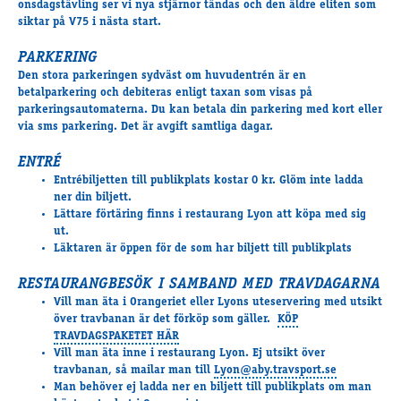
onsdagstävling ser vi nya stjärnor tändas och den äldre eliten som
Travkonferens
siktar på V75 i nästa start.
Exponering & värdskap
Aktiviteter
PARKERING
Den stora parkeringen sydväst om huvudentrén är en
betalparkering och debiteras enligt taxan som visas på
parkeringsautomaterna. Du kan betala din parkering med kort eller
Hört och hänt
via sms parkering. Det är avgift samtliga dagar.
Tävling
ENTRÉ
Tävlingsserier
Entrébiljetten till publikplats kostar 0 kr. Glöm inte ladda
Träning och provlopp
ner din biljett.
Aktiva
Lättare förtäring finns i restaurang Lyon att köpa med sig
ut.
Månadens hästägare 2026
Läktaren är öppen för de som har biljett till publikplats
Månadens B-tränare 2026
Euro Classic Trot
RESTAURANGBESÖK I SAMBAND MED TRAVDAGARNA
Vill man äta i Orangeriet eller Lyons uteservering med utsikt
Andelshästar
över travbanan är det förköp som gäller.
KÖP
TRAVDAGSPAKETET HÄR
Vill man äta inne i restaurang Lyon. Ej utsikt över
Åby Stora Pris 2026
travbanan, så mailar man till
Lyon@aby.travsport.se
Man behöver ej ladda ner en biljett till publikplats om man
Supertorsdag för företag