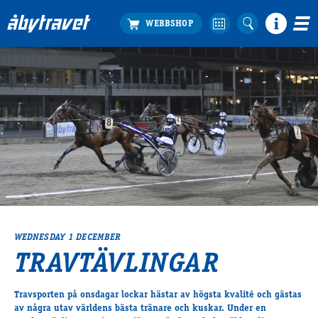
Köp biljett
Travprogrammet
Boka ställplats
Bra att veta
Restauranger
Catering by Lyon
Hotell nära oss
Nybörjar­guide
Presentkort
WEDNESDAY 1 DECEMBER
Tävlingsdagar
TRAVTÄVLINGAR
FAQ
Travsporten på onsdagar lockar hästar av högsta kvalité och gästas
av några utav världens bästa tränare och kuskar. Under en