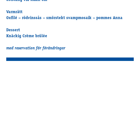
oststång vid sidan om
Varmrätt
Oxfilé – rödvinssås – smörstekt svampmosaik – pommes Anna
Dessert
Knäckig Crème brûlée
med reservation för förändringar