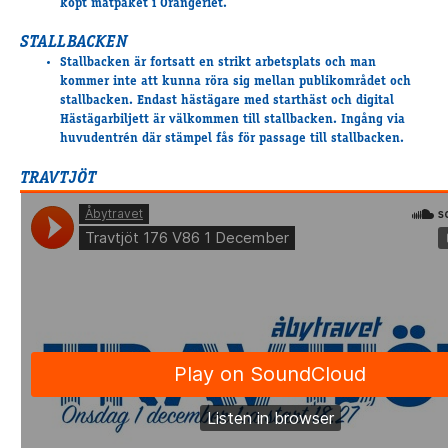
köpt matpaket i Orangeriet.
Supertorsdag
STALLBACKEN
Ponnytravtävlingar
Stallbacken är fortsatt en strikt arbetsplats och man
Ridsport
kommer
inte att kunna röra sig
mellan publikområdet och
stallbacken. Endast hästägare med starthäst och digital
Hästägarbiljett är välkommen till stallbacken. Ingång via
huvudentrén där stämpel fås för passage till stallbacken.
Om travskolan
Samarbetspartners
TRAVTJÖT
Licenskurser
Kursutbud och Aktiviteter
Ungdoms­stipendium
Ledningsgrupp
Kontakt
Styrelsen
Åby Trav­sällskap
Intresseföreningar
Press